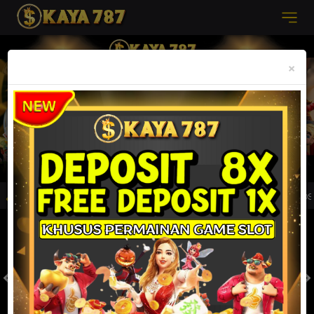
Previous
Nex
×
 SEDANG ADA GANGGUAN SILAHKAN MENGGUNAKAN QRIS UNTUK DEPOSIT, 
MASUK
DAFTAR
TOGEL
SLOT
LIVE CASINO
SPORT
SABUNG AYAM
TEM