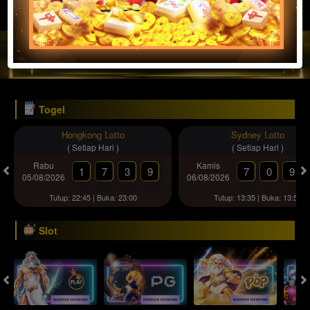
JACKPOT PROGRESIF
IDR
2,901,544,077.76
Togel
Hongkong Lotto
Sydney Lotto
( Setiap Hari )
( Setiap Hari )
Rabu
Kamis
1
7
3
9
7
0
9
05/08/2026
06/08/2026
Tutup: 22:45 | Buka: 23:00
Tutup: 13:35 | Buka: 13:50
Slot