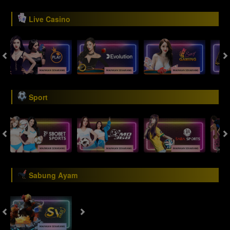
Live Casino
Sport
Sabung Ayam